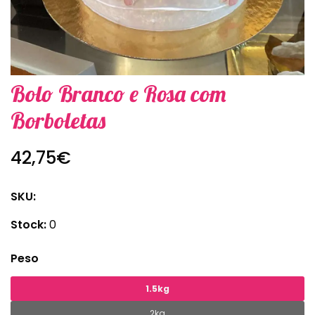
Bolo Branco e Rosa com
Borboletas
42,75€
SKU:
Stock:
0
Peso
1.5kg
2kg