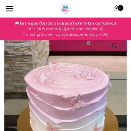
0
🚚 Entregas (terça a sábado) até 15 km da fábrica
mín. 30 € compras(portes no checkout)
Portes grátis em compras superiores a 100€