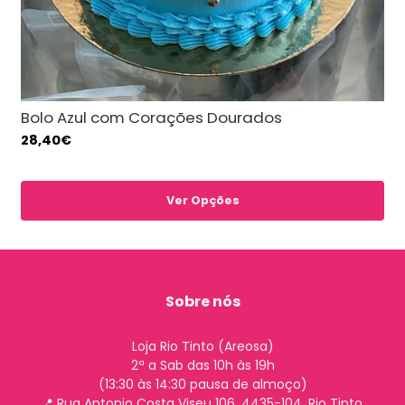
Bolo Azul com Corações Dourados
28,40€
Ver Opções
Sobre nós
Loja Rio Tinto (Areosa)
2ª a Sab das 10h às 19h
(13:30 às 14:30 pausa de almoço)
📍 Rua Antonio Costa Viseu 106, 4435-104, Rio Tinto,