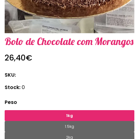
Bolo de Chocolate com Morangos
26,40€
SKU:
Stock:
0
Peso
1kg
1.5kg
2kg