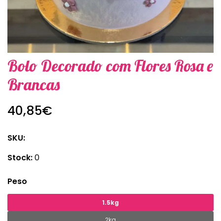
Bolo Decorado com Flores Rosa e
Brancas
40,85€
SKU:
Stock:
0
Peso
1.5kg
2kg