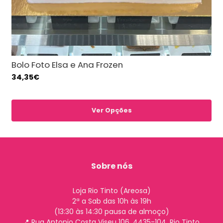
Bolo Foto Elsa e Ana Frozen
34,35€
Ver Opções
Sobre nós
Loja Rio Tinto (Areosa)
2ª a Sab das 10h às 19h
(13:30 às 14:30 pausa de almoço)
📍 Rua Antonio Costa Viseu 106, 4435-104, Rio Tinto,