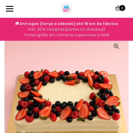
0
🚚 Entregas (terça a sábado) até 15 km da fábrica
mín. 30 € compras(portes no checkout)
Portes grátis em compras superiores a 100€