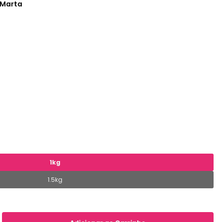
 Marta
1kg
1.5kg