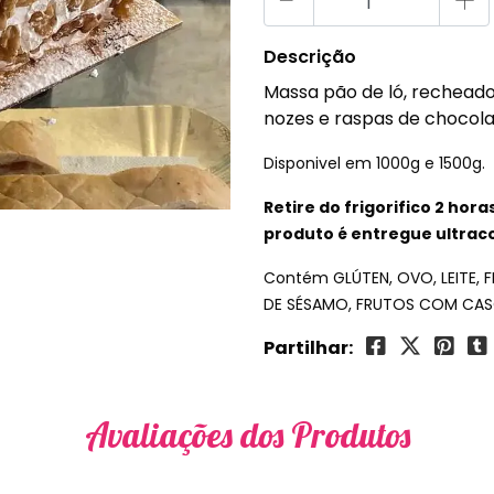
-
+
Descrição
Massa pão de ló, rechead
nozes e raspas de chocolat
Disponivel em 1000g e 1500g.
Retire do frigorifico 2 hor
produto é entregue ultrac
Contém GLÚTEN, OVO, LEITE, 
DE SÉSAMO, FRUTOS COM CAS
Partilhar:
Avaliações dos Produtos