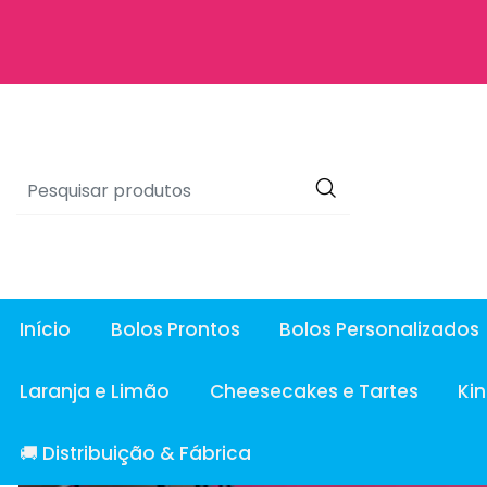
Início
Bolos Prontos
Bolos Personalizados
Laranja e Limão
Cheesecakes e Tartes
Ki
🚚 Distribuição & Fábrica