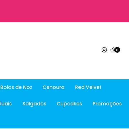
0
Bolos de Noz
Cenoura
Red Velvet
duais
Salgados
Cupcakes
Promoções