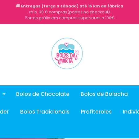
🚚 Entregas (terça a sábado) até 15 km da fábrica
mín. 30 € compras(portes no checkout)
Portes grátis em compras superiores a 100€
Bolos de Chocolate
Bolos de Bolacha
nder
Bolos Tradicionais
Profiteroles
Indivi