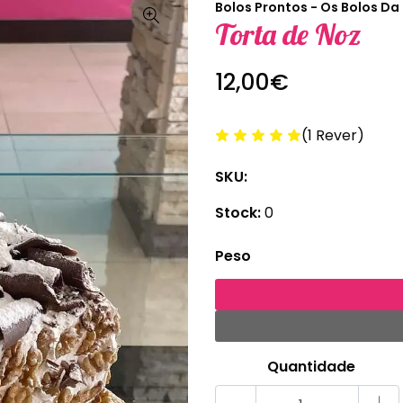
Bolos Prontos - Os Bolos Da
Torta de Noz
12,00€
(1 Rever)
SKU:
Stock:
0
Peso
Quantidade