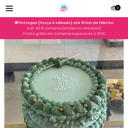
0
🚚 Entregas (terça a sábado) até 15 km da fábrica
mín. 30 € compras(portes no checkout)
Portes grátis em compras superiores a 100€