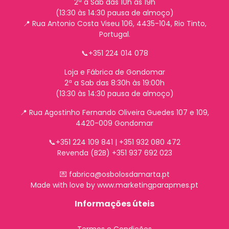
2ª a Sab das 10h às 19h
(13:30 às 14:30 pausa de almoço)
📍 Rua Antonio Costa Viseu 106, 4435-104, Rio Tinto,
Portugal.
📞+351 224 014 078
Loja e Fábrica de Gondomar
2ª a Sab das 8:30h às 19:00h
(13:30 às 14:30 pausa de almoço)
📍
Rua Agostinho Fernando Oliveira Guedes 107 e 109,
4420-009 Gondomar
📞+351 224 109 841 | +351 932 080 472
Revenda (B2B) +351 937 692 023
💌 fabrica@osbolosdamarta.pt
Made with love by www.marketingparapmes.pt
Informações úteis