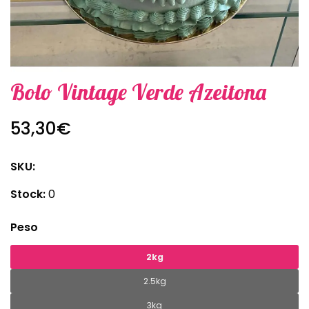
Bolo Vintage Verde Azeitona
53,30€
SKU:
Stock:
0
Peso
2kg
2.5kg
3kg